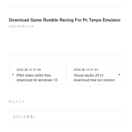
Download Game Rumble Racing For Pc Tanpa Emulator
2023.04.08 21:19
2022.08.10 07:46
2022.08.10 07:43
Pitivi video editor free
Visual studio 2013
download for windows 10
download free full version
0
コメント